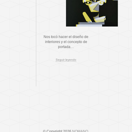
Nos tocó hacer el diseño de
interiores y el concepto de
portada…
Seguir leyendo
© Copyright 2026
NOMANO
.