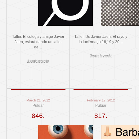
Taller. El colega y amigo Javier
Taller. De Javier Jaen, El rayo y
Jaen, estará dando un taller
la luciérnaga 18,19 y 20…
de…
Seguir leyendo
Seguir leyendo
March 21, 2012
February 17, 2012
Pulgar
Pulgar
846.
817.