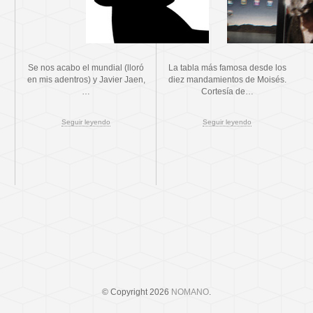
Se nos acabo el mundial (lloró
La tabla más famosa desde los
en mis adentros) y Javier Jaen,
diez mandamientos de Moisés.
…
Cortesía de…
Seguir leyendo
Seguir leyendo
© Copyright 2026
NOMANO
.