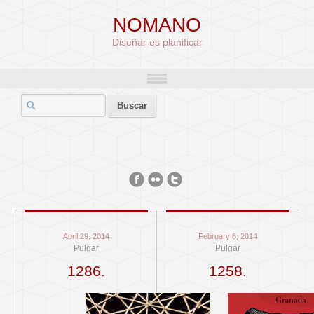
NOMANO
Diseñar es planificar
April 29, 2014
February 6, 2014
Pulgar
Pulgar
1286.
1258.