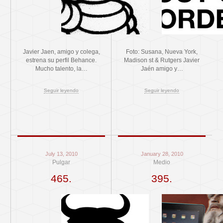
Javier Jaen, amigo y colega,
Foto: Susana, Nueva York,
estrena su perfil Behance.
Madison st & Rutgers Javier
Mucho talento, la…
Jaén amigo y…
Seguir leyendo
Seguir leyendo
July 13, 2010
January 28, 2010
Pulgar
Medio
465.
395.