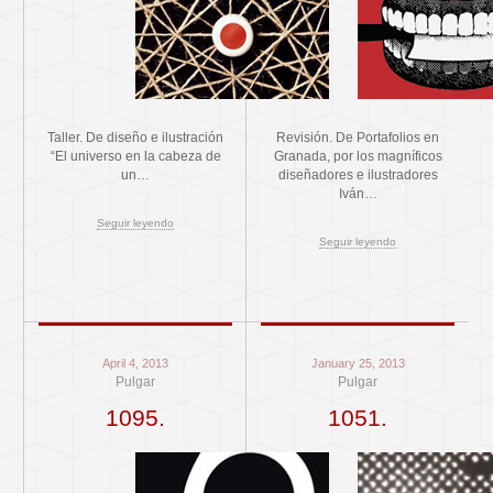
Taller. De diseño e ilustración
Revisión. De Portafolios en
“El universo en la cabeza de
Granada, por los magníficos
un…
diseñadores e ilustradores
Iván…
Seguir leyendo
Seguir leyendo
April 4, 2013
January 25, 2013
Pulgar
Pulgar
1095.
1051.