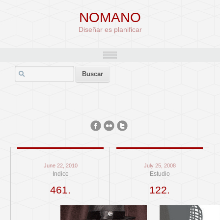
NOMANO
Diseñar es planificar
June 22, 2010
July 25, 2008
Indice
Estudio
461.
122.