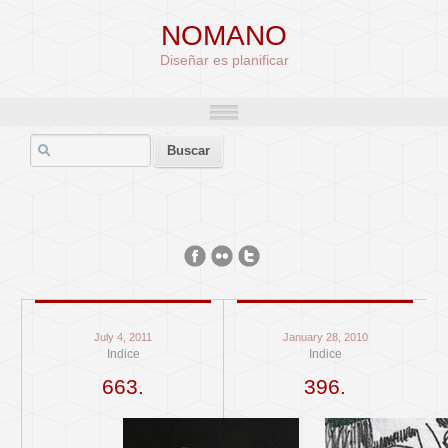
NOMANO
Diseñar es planificar
July 4, 2011
January 28, 2010
Indice
Indice
663.
396.