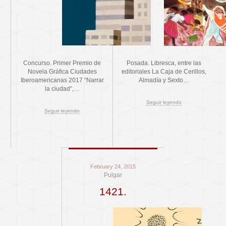
Concurso. Primer Premio de
Posada. Libresca, entre las
Novela Gráfica Ciudades
editoriales La Caja de Cerillos,
Iberoamericanas 2017 “Narrar
Almadía y Sexto…
la ciudad”,…
Seguir leyendo
Seguir leyendo
February 24, 2015
Pulgar
1421.