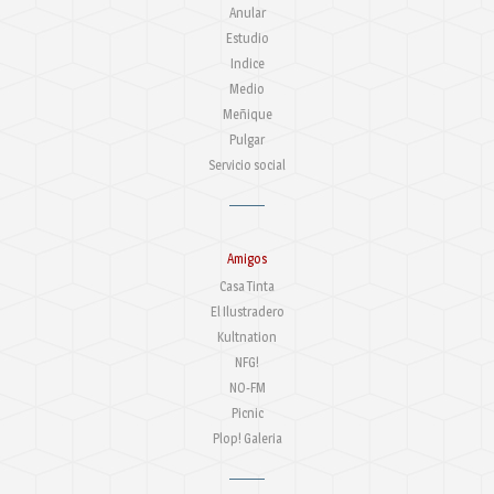
Anular
Estudio
Indice
Medio
Meñique
Pulgar
Servicio social
Amigos
Casa Tinta
El Ilustradero
Kultnation
NFG!
NO-FM
Picnic
Plop! Galeria