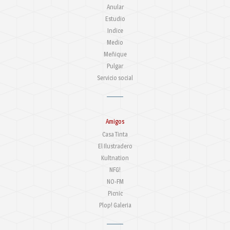
Anular
Estudio
Indice
Medio
Meñique
Pulgar
Servicio social
Amigos
Casa Tinta
El Ilustradero
Kultnation
NFG!
NO-FM
Picnic
Plop! Galeria