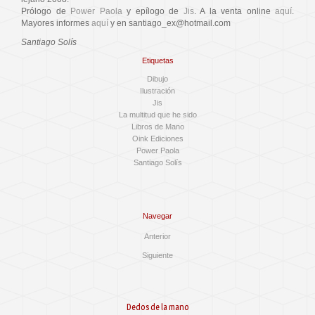
Prólogo de
Power Paola
y epílogo de
Jis
. A la venta online
aquí
.
Mayores informes
aquí
y en santiago_ex@hotmail.com
Santiago Solís
Etiquetas
Dibujo
Ilustración
Jis
La multitud que he sido
Libros de Mano
Oink Ediciones
Power Paola
Santiago Solís
Navegar
Anterior
Siguiente
Dedos de la mano