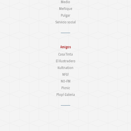
Medio
Meñique
Pulgar
Servicio social
Amigos
Casa Tinta
El Ilustradero
Kultnation
NFG!
NO-FM
Picnic
Plop! Galeria