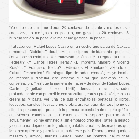
“Yo digo que a mí me dieron 20 centavos de talento y me los gasto
cada vez, no me gasto un poquito, me gasto los 20 centavos. Si
hubiera tenido un peso, a lo mejor me gastaba un peso.”
Platicaba con Rafael López Castro en un coche que partía de Oaxaca
rumbo al Distrito Federal. Me disculpaba tímidamente pues la
conversación tenía tintes de entrevista. ¿Cómo fué tu llegada al Distrito
Federal? ¿Y Carlos Flores Heras? ¿E Imprenta Madero y Vicente
Rojo? ¿Y Francisco Toledo? ¿Ediciones El Ermitaño? ¿Fondo de
Cultura Económica? Sin ningún tipo de orden cronológico yo trataba
de recrear y disfrutar ese entorno cultural que derivaba de su
conversación. Y es que la manera de hacer y de decir de Rafael López
Castro (Degollado, Jalisco, 1946) denotan a un diseñador
profundamente comprometido con su cultura, con su profesión, con sus
creencias y basta ver una de sus entrañables portadas o libros,
logotipos, carteles, ilustraciones u obra gráfica para dar testimonio de
ello. La persona que presentó la primera exposición de diseño gráfico
en México comentaba: “El cartel es un soporte perdido aquí
actualmente”. Yo me entristecía, sin embargo creo que Rafael a dejado
y continuará dejando un legado inigualable para los diseñadores que
lo saben apreciar y para la cultura de este país. Enhorabuena querido
maestro y amigo, Juarista Guadalupano, en nombre de muchas