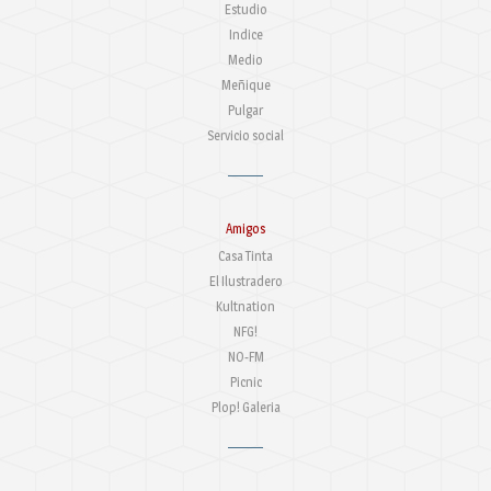
Estudio
Indice
Medio
Meñique
Pulgar
Servicio social
Amigos
Casa Tinta
El Ilustradero
Kultnation
NFG!
NO-FM
Picnic
Plop! Galeria