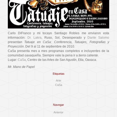
Carlo DiFranco y mi tocayo Santiago Robles me enviaron esta
información:
Dr. Lakra
, Ruso, Sol, Desesperado y
Dante Salomo
presentan
Tatuaje en CaSa: Conferencia, Tatuajes, Fotografías y
Proyección
. Del 9 al 11 de septiembre de 2010.
CaSa presenta mes a mes programas completos e incluyentes de la
comunidad oaxaqueña. Siempre vale la pena ir a
tierra caliente
.
Lugar:
CaSa
, Centro de las Artes de San Agustín, Etla, Oaxaca.
Mr. Mano de Papel
Etiquetas
Arte
CaSa
Navegar
Anterior