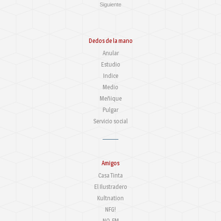
Siguiente
Dedos de la mano
Anular
Estudio
Indice
Medio
Meñique
Pulgar
Servicio social
Amigos
Casa Tinta
El Ilustradero
Kultnation
NFG!
NO-FM