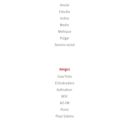
Anular
Estudio
Indice
Medio
Meñique
Pulgar
Servicio social
Amigos
Casa Tinta
El Ilustradero
Kultnation
NFG!
NO-FM
Picnic
Plop! Galeria