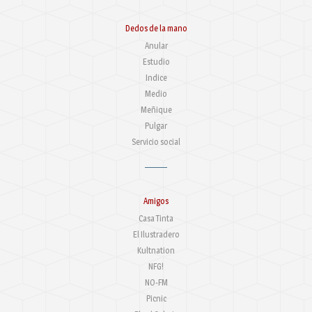
Dedos de la mano
Anular
Estudio
Indice
Medio
Meñique
Pulgar
Servicio social
Amigos
Casa Tinta
El Ilustradero
Kultnation
NFG!
NO-FM
Picnic