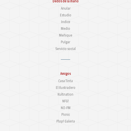
Dedos de la mano
Anular
Estudio
Indice
Medio
Meñique
Pulgar
Servicio social
Amigos
Casa Tinta
El Ilustradero
Kultnation
NFG!
NO-FM
Picnic
Plop! Galeria