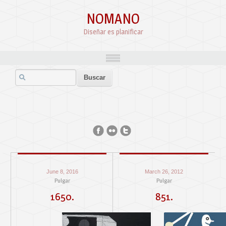
NOMANO
Diseñar es planificar
June 8, 2016
March 26, 2012
Pulgar
Pulgar
1650.
851.