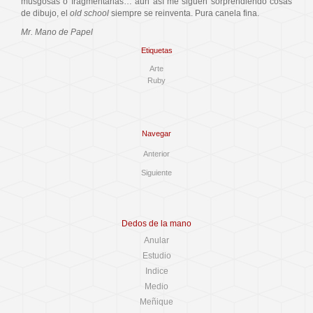
musgosas o fragmentarias… aun así me siguen sorprendiendo cosas
de dibujo, el
old school
siempre se reinventa. Pura canela fina.
Mr. Mano de Papel
Etiquetas
Arte
Ruby
Navegar
Anterior
Siguiente
Dedos de la mano
Anular
Estudio
Indice
Medio
Meñique