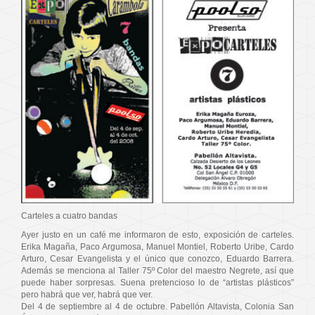
Carteles a cuatro bandas
Ayer justo en un café me informaron de esto, exposición de carteles.
Erika Magaña, Paco Argumosa, Manuel Montiel, Roberto Uribe, Cardo
Arturo, Cesar Evangelista y el único que conozco, Eduardo Barrera.
Además se menciona al Taller 75º Color del maestro Negrete, así que
puede haber sorpresas. Suena pretencioso lo de “artistas plásticos”
pero habrá que ver, habrá que ver.
Del 4 de septiembre al 4 de octubre. Pabellón Altavista, Colonia San