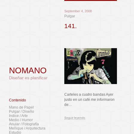
September 4, 2008
Pulgar
141.
NOMANO
Diseñar es planificar
Carteles a cuatro bandas Ayer
justo en un café me informaron
Contenido
de…
Mano de Papel
Pulgar / Diseño
Indice / Arte
Seguir leyendo
Medio / Humor
Anular / Fotografía
Meñique / Arquitectura
Estudio