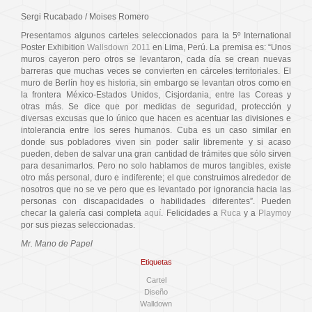
Sergi Rucabado / Moises Romero
Presentamos algunos carteles seleccionados para la 5º International
Poster Exhibition
Wallsdown 2011
en Lima, Perú. La premisa es: “Unos
muros cayeron pero otros se levantaron, cada día se crean nuevas
barreras que muchas veces se convierten en cárceles territoriales. El
muro de Berlín hoy es historia, sin embargo se levantan otros como en
la frontera México-Estados Unidos, Cisjordania, entre las Coreas y
otras más. Se dice que por medidas de seguridad, protección y
diversas excusas que lo único que hacen es acentuar las divisiones e
intolerancia entre los seres humanos. Cuba es un caso similar en
donde sus pobladores viven sin poder salir libremente y si acaso
pueden, deben de salvar una gran cantidad de trámites que sólo sirven
para desanimarlos. Pero no solo hablamos de muros tangibles, existe
otro más personal, duro e indiferente; el que construimos alrededor de
nosotros que no se ve pero que es levantado por ignorancia hacia las
personas con discapacidades o habilidades diferentes”. Pueden
checar la galería casi completa
aquí
. Felicidades a
Ruca
y a
Playmoy
por sus piezas seleccionadas.
Mr. Mano de Papel
Etiquetas
Cartel
Diseño
Walldown