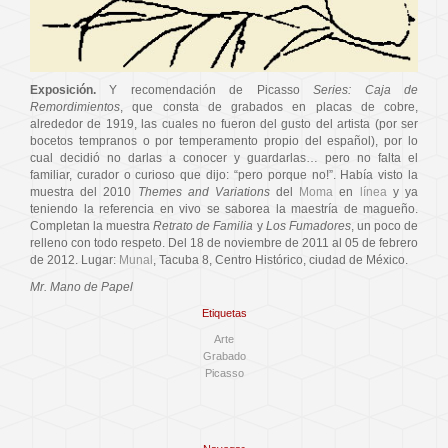
Exposición.
Y recomendación de Picasso
Series: Caja de
Remordimientos
, que consta de grabados en placas de cobre,
alrededor de 1919, las cuales no fueron del gusto del artista (por ser
bocetos tempranos o por temperamento propio del español), por lo
cual decidió no darlas a conocer y guardarlas… pero no falta el
familiar, curador o curioso que dijo: “pero porque no!”. Había visto la
muestra del 2010
Themes and Variations
del
Moma
en
línea
y ya
teniendo la referencia en vivo se saborea la maestría de magueño.
Completan la muestra
Retrato de Familia
y
Los Fumadores
, un poco de
relleno con todo respeto. Del 18 de noviembre de 2011 al 05 de febrero
de 2012. Lugar:
Munal
, Tacuba 8, Centro Histórico, ciudad de México.
Mr. Mano de Papel
Etiquetas
Arte
Grabado
Picasso