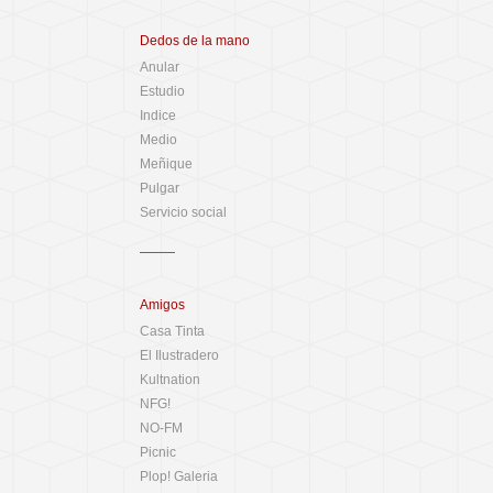
Dedos de la mano
Anular
Estudio
Indice
Medio
Meñique
Pulgar
Servicio social
Amigos
Casa Tinta
El Ilustradero
Kultnation
NFG!
NO-FM
Picnic
Plop! Galeria