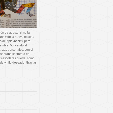
ión de agosto, si no la
unk y de la nueva escena
s del “playback”), pero
embre! Volviendo al
anzas personales, con el
speraba se tratara en
les escolares puede, como
 de vinilo deseado. Gracias