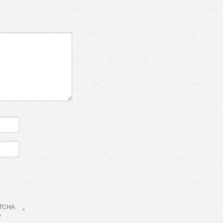
TCHA
*
e