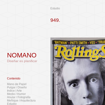
Estudio
949.
NOMANO
Diseñar es planificar
Contenido
Mano de Papel
Pulgar / Diseño
Indice / Arte
Medio / Humor
Anular / Fotografía
Meñique / Arquitectura
Estudio