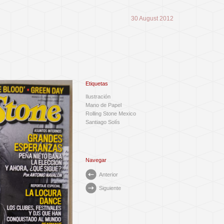
30 August 2012
Etiquetas
Ilustración
Mano de Papel
Rolling Stone Mexico
Santiago Solís
Navegar
Anterior
Siguiente