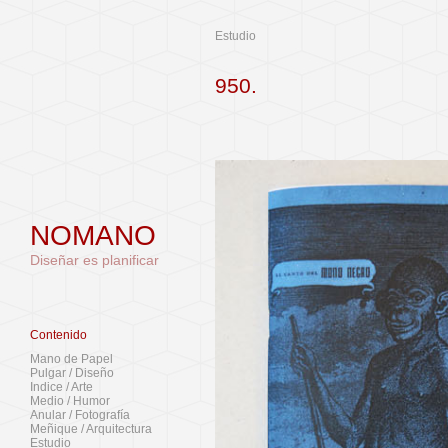
Estudio
950.
NOMANO
Diseñar es planificar
Contenido
Mano de Papel
Pulgar / Diseño
Indice / Arte
Medio / Humor
Anular / Fotografía
Meñique / Arquitectura
Estudio