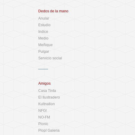
Dedos de la mano
Anular
Estudio
Indice
Medio
Meñique
Pulgar
Servicio social
Amigos
Casa Tinta
El Ilustradero
Kultnation
NFG!
NO-FM
Picnic
Plop! Galeria