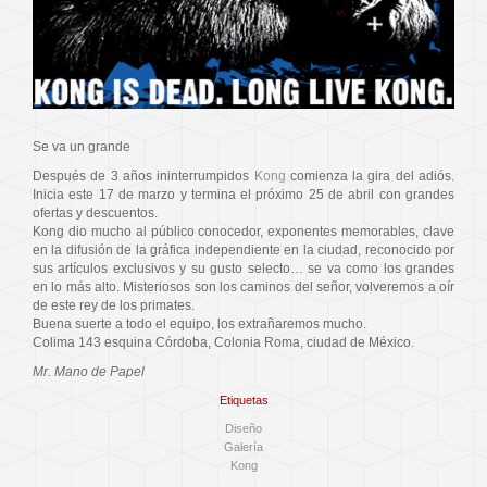
Se va un grande
Después de 3 años ininterrumpidos
Kong
comienza la gira del adiós.
Inicia este 17 de marzo y termina el próximo 25 de abril con grandes
ofertas y descuentos.
Kong dio mucho al público conocedor, exponentes memorables, clave
en la difusión de la gráfica independiente en la ciudad, reconocido por
sus artículos exclusivos y su gusto selecto… se va como los grandes
en lo más alto. Misteriosos son los caminos del señor, volveremos a oír
de este rey de los primates.
Buena suerte a todo el equipo, los extrañaremos mucho.
Colima 143 esquina Córdoba, Colonia Roma, ciudad de México.
Mr. Mano de Papel
Etiquetas
Diseño
Galería
Kong