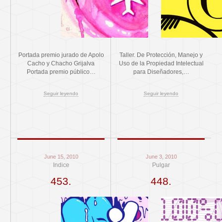
Portada premio jurado de Apolo
Taller. De Protección, Manejo y
Cacho y Chacho Grijalva
Uso de la Propiedad Intelectual
Portada premio público…
para Diseñadores,…
Seguir leyendo
Seguir leyendo
June 15, 2010
June 3, 2010
Indice
Pulgar
453.
448.