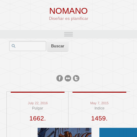
NOMANO
Diseñar es planificar
July 22, 2016
May 7, 2015
Pulgar
Indice
1662.
1459.