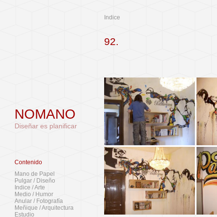
Indice
92.
NOMANO
Diseñar es planificar
Contenido
Mano de Papel
Pulgar / Diseño
Indice / Arte
Medio / Humor
Anular / Fotografía
Meñique / Arquitectura
Estudio