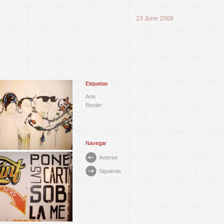
23 June 2008
Etiquetas
Arte
Border
Navegar
Anterior
Siguiente