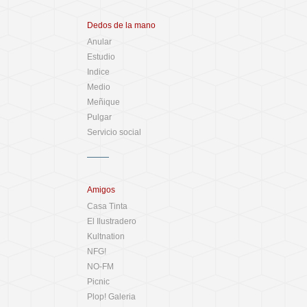
Dedos de la mano
Anular
Estudio
Indice
Medio
Meñique
Pulgar
Servicio social
Amigos
Casa Tinta
El Ilustradero
Kultnation
NFG!
NO-FM
Picnic
Plop! Galeria