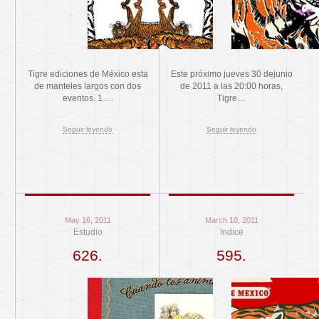
Tigre ediciones de México esta
Este próximo jueves 30 dejunio
de manteles largos con dos
de 2011 a las 20:00 horas,
eventos. 1….
Tigre…
Seguir leyendo
Seguir leyendo
May 16, 2011
March 10, 2011
Estudio
Indice
626.
595.