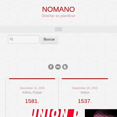
NOMANO
Diseñar es planificar
December 11, 2015
September 26, 2015
Indice
,
Pulgar
Indice
1581.
1537.