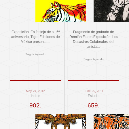
Exposición. En festejo de su 5º
Fragmento de grabado de
aniversario, Tigre Ediciones de
Demián Flores Exposición. Los
México presenta…
Desastres Colaterales, del
artista…
Seguir leyendo
Seguir leyendo
May 24, 2012
June 25, 2011
Indice
Estudio
902.
659.