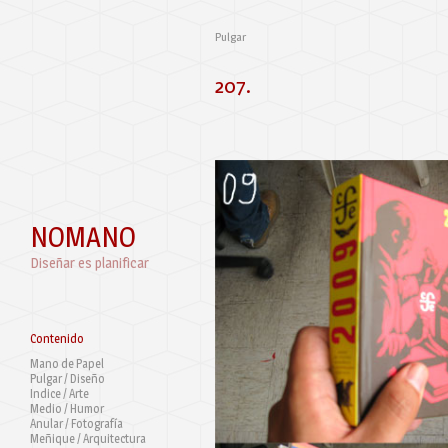
Pulgar
207.
NOMANO
Diseñar es planificar
Contenido
Mano de Papel
Pulgar / Diseño
Indice / Arte
Medio / Humor
Anular / Fotografía
Meñique / Arquitectura