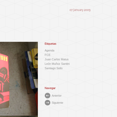
07 January 2009
Etiquetas
Agenda
FCE
Juan Carlos Matus
León Muñoz Santini
Santiago Solís
Navegar
Anterior
Siguiente