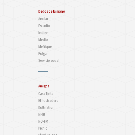
Dedos de la mano
Anular
Estudio
Indice
Medio
Meñique
Pulgar
Servicio social
Amigos
Casa Tinta
El Ilustradero
Kultnation
NFG!
NO-FM
Picnic