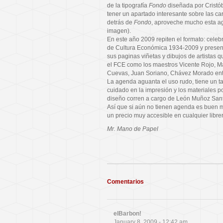
de la tipografía
Fondo
diseñada por Cristó
tener un apartado interesante sobre las cara
detrás de
Fondo
, aproveche mucho esta ag
imagen).
En este año 2009 repiten el formato: cele
de Cultura Económica 1934-2009 y present
sus paginas viñetas y dibujos de artistas 
el FCE como los maestros Vicente Rojo, M
Cuevas, Juan Soriano, Chávez Morado ent
La agenda aguanta el uso rudo, tiene un t
cuidado en la impresión y los materiales po
diseño corren a cargo de León Muñoz Sant
Así que si aún no tienen agenda es buen 
un precio muy accesible en cualquier libre
Mr. Mano de Papel
Comentarios
elBarbon!
January 8, 2009 - 12:42 am