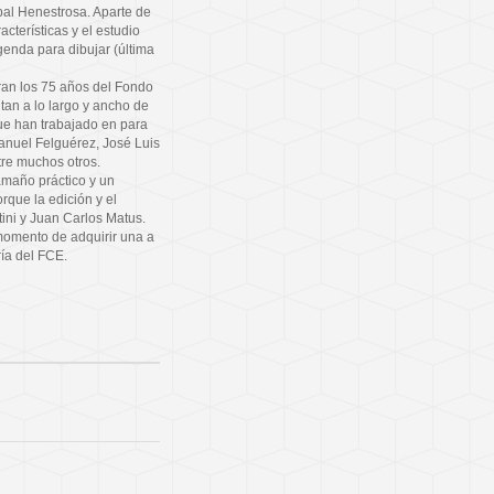
bal Henestrosa. Aparte de
cterísticas y el estudio
enda para dibujar (última
bran los 75 años del Fondo
an a lo largo y ancho de
que han trabajado en para
anuel Felguérez, José Luis
re muchos otros.
amaño práctico y un
rque la edición y el
ini y Juan Carlos Matus.
momento de adquirir una a
ría del FCE.