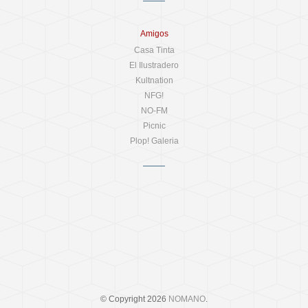
Amigos
Casa Tinta
El Ilustradero
Kultnation
NFG!
NO-FM
Picnic
Plop! Galeria
© Copyright 2026
NOMANO
.