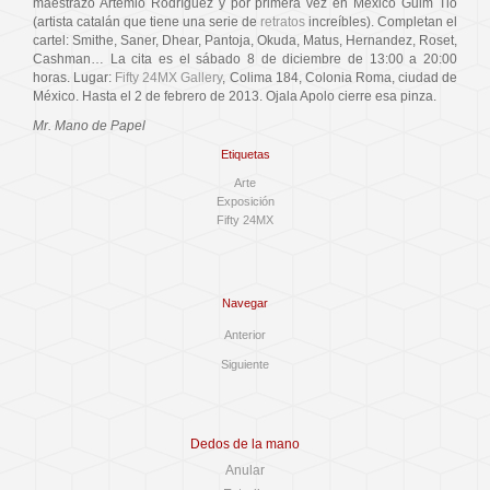
maestrazo Artemio Rodríguez y por primera vez en México Guim Tió
(artista catalán que tiene una serie de
retratos
increíbles). Completan el
cartel: Smithe, Saner, Dhear, Pantoja, Okuda, Matus, Hernandez, Roset,
Cashman… La cita es el sábado 8 de diciembre de 13:00 a 20:00
horas. Lugar:
Fifty 24MX Gallery
, Colima 184, Colonia Roma, ciudad de
México. Hasta el 2 de febrero de 2013. Ojala Apolo cierre esa pinza.
Mr. Mano de Papel
Etiquetas
Arte
Exposición
Fifty 24MX
Navegar
Anterior
Siguiente
Dedos de la mano
Anular