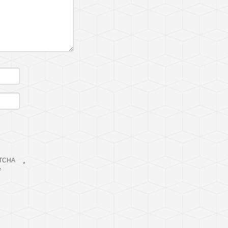
TCHA
*
e