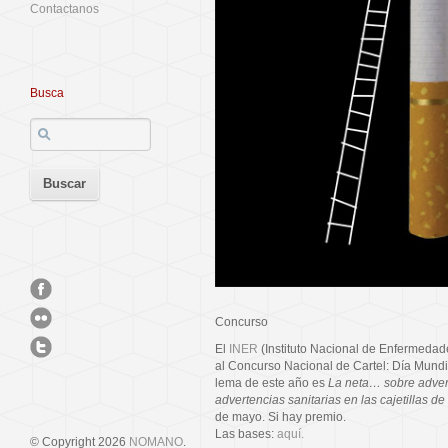
Contactanos
Busca
Concurso
El
INER
(Instituto Nacional de Enfermedad
al Concurso Nacional de Cartel: Día Mundi
lema de este año es
La neta… sobre adver
advertencias sanitarias en las cajetillas de
de mayo. Si hay premio.
Las bases:
aquí.
© Copyright 2026
NOMANO
.