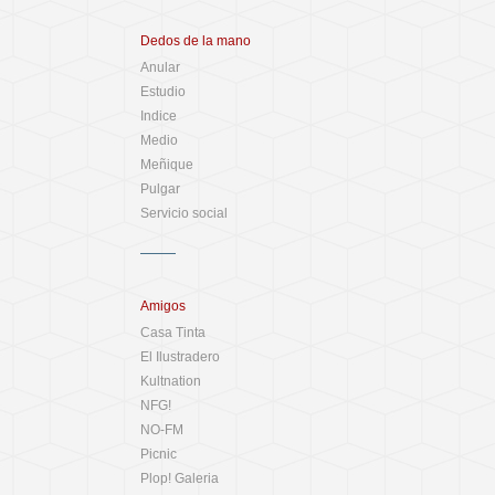
Dedos de la mano
Anular
Estudio
Indice
Medio
Meñique
Pulgar
Servicio social
Amigos
Casa Tinta
El Ilustradero
Kultnation
NFG!
NO-FM
Picnic
Plop! Galeria