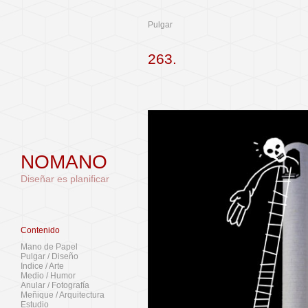
Pulgar
263.
NOMANO
Diseñar es planificar
Contenido
Mano de Papel
Pulgar / Diseño
Indice / Arte
Medio / Humor
Anular / Fotografía
Meñique / Arquitectura
Estudio