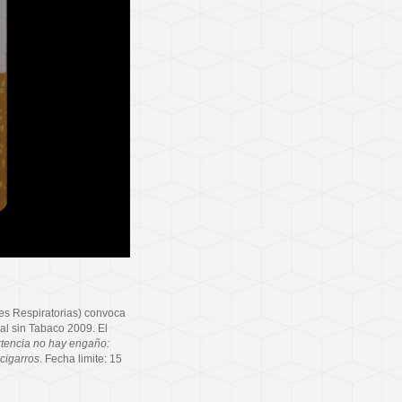
es Respiratorias) convoca
al sin Tabaco 2009. El
tencia no hay engaño:
 cigarros
. Fecha limite: 15