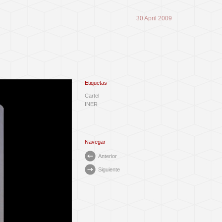
30 April 2009
Etiquetas
Cartel
INER
Navegar
Anterior
Siguiente